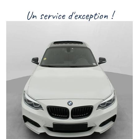
U
n
s
e
r
v
i
c
e
d
'
e
x
c
e
p
t
i
o
n
!