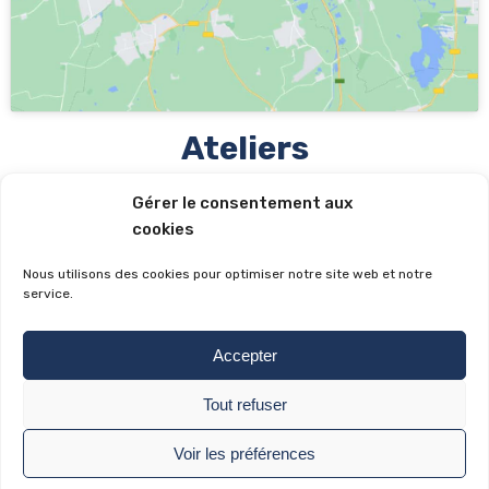
Ateliers
LOCATION - SAV - RÉPARATIONS
Gérer le consentement aux
50 rue du Gal Leclerc - 67580 Mertzwiller
cookies
03 88 90 34 94
accueil@suss-automobiles.fr
Nous utilisons des cookies pour optimiser notre site web et notre
service.
Horaires
Accepter
Lundi au vendredi : 8h-12h • 14h-18h
Samedi : Fermé
Tout refuser
© Suss Automobiles
|
Mentions Légales
|
Politique de
Voir les préférences
Confidentialité
|
Création
wiwacom